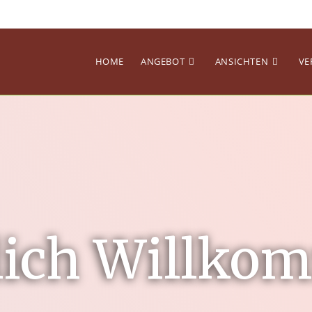
HOME
ANGEBOT
ANSICHTEN
VE
lich Willko